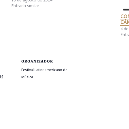
Rivas Caronte (2023) Estreno mundial *Carlos Useda
Entrada similar
(Nicaragua) Profecías de…
CO
CÁ
4 de
Entr
ORGANIZADOR
Festival Latinoamericano de
24
Música
: