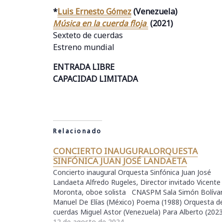
*
Luis Ernesto Gómez
(Venezuela)
Música en la cuerda floja
(2021)
Sexteto de cuerdas
Estreno mundial
ENTRADA LIBRE
CAPACIDAD LIMITADA
Relacionado
CONCIERTO INAUGURALORQUESTA
SINFÓNICA JUAN JOSÉ LANDAETA
Concierto inaugural Orquesta Sinfónica Juan José
Landaeta Alfredo Rugeles, Director invitado Vicente
Moronta, oboe solista CNASPM Sala Simón Bolíva
Manuel De Elías (México) Poema (1988) Orquesta d
cuerdas Miguel Astor (Venezuela) Para Alberto (202
Estreno mundial Miguel Farías (Chile) Caña y cuero
12 de agosto de 2024