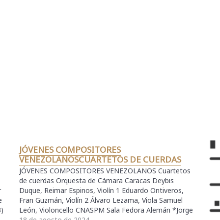
JÓVENES COMPOSITORES
VENEZOLANOSCUARTETOS DE CUERDAS
JÓVENES COMPOSITORES VENEZOLANOS Cuartetos
de cuerdas Orquesta de Cámara Caracas Deybis
r
Duque, Reimar Espinos, Violín 1 Eduardo Ontiveros,
e
Fran Guzmán, Violín 2 Álvaro Lezama, Viola Samuel
3)
León, Violoncello CNASPM Sala Fedora Alemán *Jorge
Díaz Vitrales (2022) Estreno en Venezuela *Fernando
18 de agosto de 2024