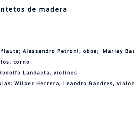
intetos de madera
 flauta;
Alessandro Petroni, oboe;
Marley Bar
llos, corno
Rodolfo Landaeta, violines
olas;
Wilber Herrera, Leandro Bandres, violo