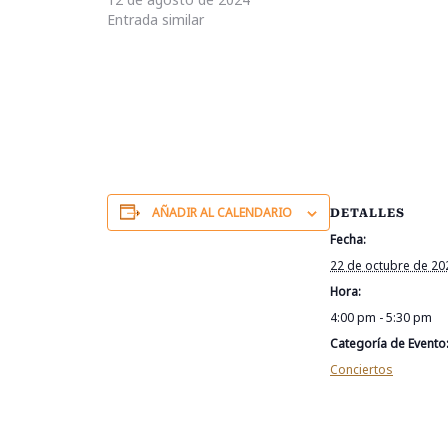
(2020) Estreno mundial Diana Arismendi (Venezuela)
Entrada similar
Camino…
AÑADIR AL CALENDARIO
DETALLES
Fecha:
22 de octubre de 20
Hora:
4:00 pm - 5:30 pm
Categoría de Evento
Conciertos