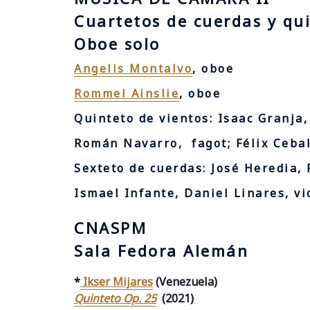
Cuartetos de cuerdas y qu
Oboe solo
Angelis Montalvo
, oboe
Rommel Ainslie
, oboe
Quinteto de vientos: Isaac Granja,
Román Navarro, fagot;
Félix Ceba
Sexteto de cuerdas:
José Heredia, 
Ismael Infante, Daniel Linares, vi
CNASPM
Sala Fedora Alemán
*
Ikser Mijares
(Venezuela)
Quinteto Op. 25
(2021)