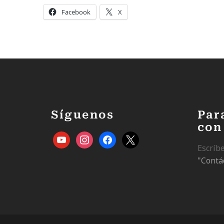
Facebook
X
Síguenos
Par
con
Escríb
"Contá