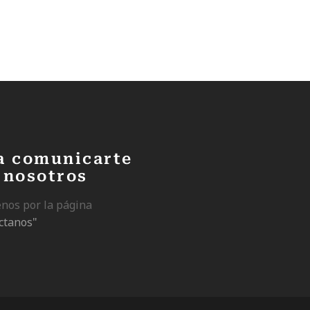
a comunicarte
 nosotros
enos por la página
ctanos"