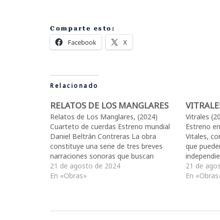
Comparte esto:
Facebook
X
Relacionado
RELATOS DE LOS MANGLARES
VITRALE
Relatos de Los Manglares, (2024)
Vitrales (
Cuarteto de cuerdas Estreno mundial
Estreno en
Daniel Beltrán Contreras La obra
Vitales, c
constituye una serie de tres breves
que puede
narraciones sonoras que buscan
independi
suscitar imágenes en el oyente
21 de agosto de 2024
ocasiones
21 de ago
proyectando una historia en su
En «Obras»
los dos úl
En «Obras
imaginación. Algunos de los
“Murmullos
movimientos toman inspiración de
textura, d
hechos históricos como las invasiones
pero de un
de piratas…
procura…