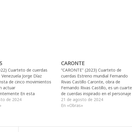
S
CARONTE
2022) Cuarteto de cuerdas
“CARONTE" (2023) Cuarteto de
 Venezuela Jorge Díaz
cuerdas Estreno mundial Fernando
onsta de cinco movimientos
Rivas Castillo Caronte, obra de
n actuar
Fernando Rivas Castillo, es un cuart
entemente En esta
de cuerdas inspirado en el personaje
 e estarán presentando solo
sto de 2024
homónimo de La Divina comedia de
21 de agosto de 2024
timos. El cuarto movimiento
»
Dante Alighieri, quien se encargaba 
En «Obras»
” afronta el estudio de la
trasladar por medio de su barca a la
e poca complejidad armÛnica
almas perdidas hasta el inframundo
a gran densidad, se