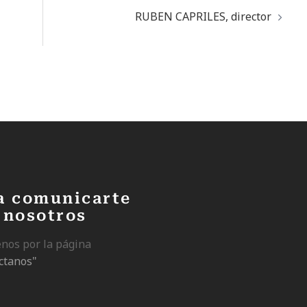
RUBEN CAPRILES, director
a comunicarte
 nosotros
enos por la página
ctanos"