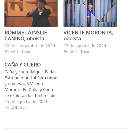
ROMMEL AINSLIE
VICENTE MORONTA,
CANINO, oboista
oboista
10 de septiembre de 2024
13 de agosto de 2024
En «Artistas»
En «Artistas»
CAÑA Y CUERO
Caña y cuero Miguel Farías
Estreno mundial Para oboe
y orquesta A Vicente
Moronta En Caña y Cuero
se exploran los timbres de
las percusiones de parche
15 de agosto de 2024
de cuero, como las congas
En «Obras»
y el bongó, en diálogo con
las posibilidades del oboe
como solista. Durante el
proceso de composición,