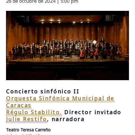
26 de octubre de 2024 | 5:00 pm
Concierto sinfónico II
Orquesta Sinfónica Municipal de
Caracas
Régulo Stabilito,
Director invitado
Julie Restifo
, narradora
Teatro Teresa Carreño