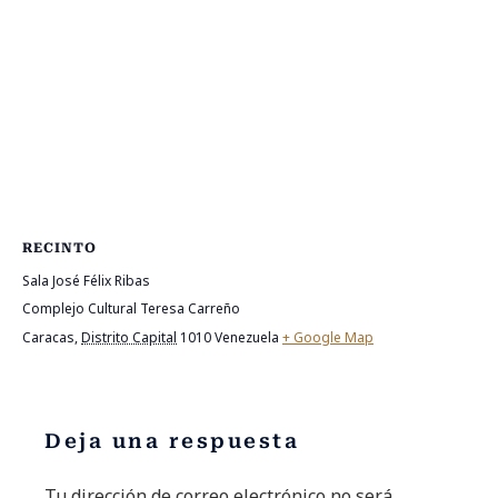
RECINTO
Sala José Félix Ribas
Complejo Cultural Teresa Carreño
Caracas
,
Distrito Capital
1010
Venezuela
+ Google Map
Deja una respuesta
Tu dirección de correo electrónico no será
Alternative: