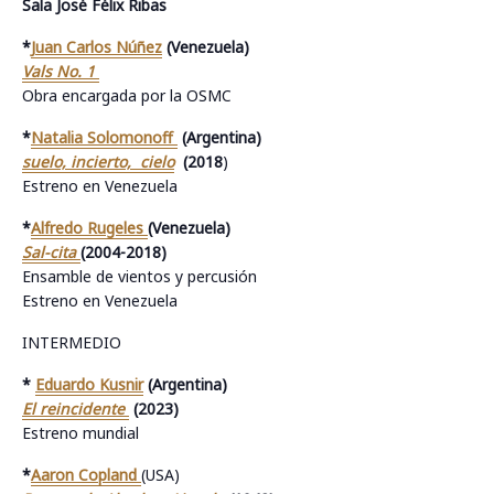
Sala José Félix Ribas
*
Juan Carlos Núñez
(Venezuela)
Vals No. 1
Obra encargada por la OSMC
*
Natalia Solomonoff
(Argentina)
suelo, incierto, cielo
(2018
)
Estreno en Venezuela
*
Alfredo Rugeles
(Venezuela)
Sal-cita
(2004-2018)
Ensamble de vientos y percusión
Estreno en Venezuela
INTERMEDIO
*
Eduardo Kusnir
(Argentina)
El reincidente
(2023)
Estreno mundial
*
Aaron Copland
(USA)