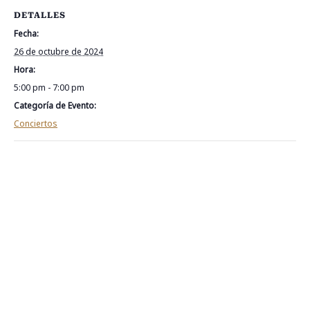
*Carlos Useda (Nicaragua)
DETALLES
Profecías de…
Fecha:
26 de octubre de 2024
Hora:
5:00 pm - 7:00 pm
Categoría de Evento:
Conciertos