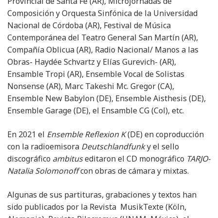
Provincial de Santa Fe (AR), Microjornadas de
Composición y Orquesta Sinfónica de la Universidad
Nacional de Córdoba (AR), Festival de Música
Contemporánea del Teatro General San Martín (AR),
Compañía Oblicua (AR), Radio Nacional/ Manos a las
Obras- Haydée Schvartz y Elías Gurevich- (AR),
Ensamble Tropi (AR), Ensemble Vocal de Solistas
Nonsense (AR), Marc Takeshi Mc. Gregor (CA),
Ensemble New Babylon (DE), Ensemble Aisthesis (DE),
Ensemble Garage (DE), el Ensamble CG (Col), etc.
En 2021 el
Ensemble Reflexion K
(DE) en coproducción
con la radioemisora
Deutschlandfunk
y el sello
discográfico
ambitus
editaron el CD monográfico
TARJO-
Natalia Solomonoff
con obras de cámara y mixtas.
Algunas de sus partituras, grabaciones y textos han
sido publicados por la Revista MusikTexte (Köln,