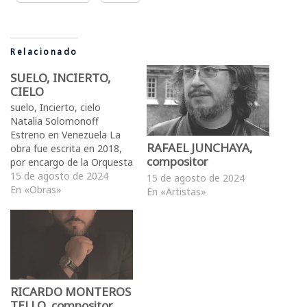
Relacionado
SUELO, INCIERTO,
CIELO
suelo, Incierto, cielo
Natalia Solomonoff
Estreno en Venezuela La
RAFAEL JUNCHAYA,
obra fue escrita en 2018,
compositor
por encargo de la Orquesta
Sinfónica de la Universidad
15 de agosto de 2024
15 de agosto de 2024
Nacional de Córdoba y las
En «Obras»
En «Artistas»
VIII° Microjornadas de
Composición y Música
Contemporánea (Córdoba,
Argentina).
Estructuralmente la obra
es un gran proceso de
disolución. El título refleja
RICARDO MONTEROS
el…
TELLO, compositor