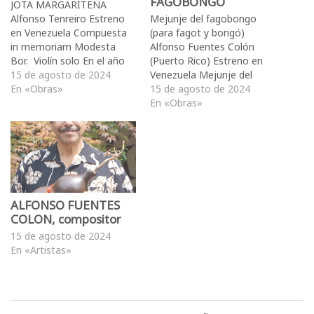
FAGOBONGO
JOTA MARGARITEÑA
Alfonso Tenreiro Estreno
Mejunje del fagobongo
en Venezuela Compuesta
(para fagot y bongó)
in memoriam Modesta
Alfonso Fuentes Colón
Bor. Violín solo En el año
(Puerto Rico) Estreno en
2022 mi gran amiga
15 de agosto de 2024
Venezuela Mejunje del
compositora Beatriz
En «Obras»
fagobongo, escrita en
15 de agosto de 2024
Bilbao me introdujo a un
2006, es una comisión del
En «Obras»
bellísimo proyecto que su
fagotista norte americano
hija Geraldine Henriquez
Saxton Rose a quién el
estaba montando en
compositor la dedica. Esta
memoria de la gran
combinación instrumental,
compositora e
utilizada por primera vez,
investigadora venezolana
exige un amplio dominio
Modesta Bor. Una de…
técnico por parte…
ALFONSO FUENTES
COLON, compositor
15 de agosto de 2024
En «Artistas»