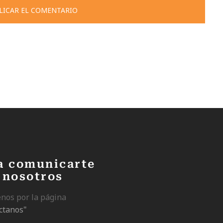
a comunicarte
 nosotros
enos por la página
ctanos"