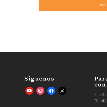
Síguenos
Par
con
Escríb
"Contá