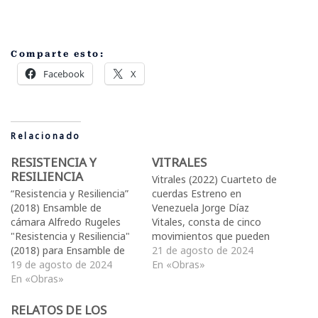
Comparte esto:
Facebook
X
Relacionado
RESISTENCIA Y
VITRALES
RESILIENCIA
Vitrales (2022) Cuarteto de
“Resistencia y Resiliencia”
cuerdas Estreno en
(2018) Ensamble de
Venezuela Jorge Díaz
cámara Alfredo Rugeles
Vitales, consta de cinco
"Resistencia y Resiliencia"
movimientos que pueden
(2018) para Ensamble de
actuar
21 de agosto de 2024
cámara de flauta (también
19 de agosto de 2024
independientemente En
En «Obras»
Piccolo) / clarinete en Sib
En «Obras»
esta ocasiones e estarán
(también clarinete bajo en
presentando solo los dos
Sib) / percusión con 1
últimos. El cuarto
RELATOS DE LOS