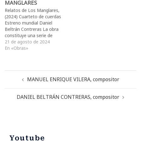
ejecutante: campanelli,
movimiento “Murmullos”
MANGLARES
bombo, campanas
afronta el estudio de la
Relatos de Los Manglares,
tubulares, redoblante, caja
textura, de poca
(2024) Cuarteto de cuerdas
china y gong, piano / violín
complejidad armÛnica pero
Estreno mundial Daniel
/ y violoncello,…
de una gran densidad, se
Beltrán Contreras La obra
procura…
constituye una serie de
tres breves narraciones
21 de agosto de 2024
sonoras que buscan
En «Obras»
suscitar imágenes en el
oyente proyectando una
historia en su imaginación.
Algunos de los
MANUEL ENRIQUE VILERA, compositor
movimientos toman
inspiración de hechos
históricos como las
DANIEL BELTRÁN CONTRERAS, compositor
invasiones de piratas…
Youtube