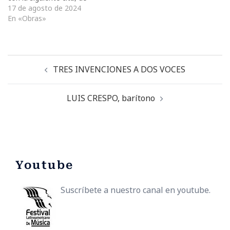
autor anónimo, que debe
17 de agosto de 2024
ser leída antes de ejecutar
En «Obras»
la obra: “En caso de
reincidencia, el exilio o la
pena capital eran los
destinos esperables”. En la
TRES INVENCIONES A DOS VOCES
primera parte (primer
episodio) de la…
LUIS CRESPO, barítono
Youtube
Suscríbete a nuestro canal en youtube.