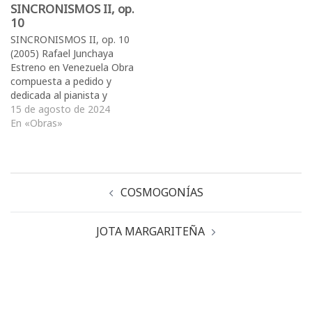
que interconecta tres
SINCRONISMOS II, op.
órdenes temporales. Uno
10
de tempo rápido, un
SINCRONISMOS II, op. 10
tempo moderado y otro
(2005) Rafael Junchaya
tempo lento y cadencial.
Estreno en Venezuela Obra
En toda la obra,…
compuesta a pedido y
dedicada al pianista y
compositor austriaco
15 de agosto de 2024
Robert Pobitschka. La
En «Obras»
orquesta consta de dos
oboes, dos cornos y
cuerdas. Este trabajo es
una continuación de una
COSMOGONÍAS
exploración iniciada sobre
las opciones que ofrece la
forma sonata,…
JOTA MARGARITEÑA