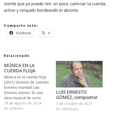
siente que ya puede reír un poco, caminar la cuerda,
activo y relajado bordeando el abismo.
Comparte esto:
Facebook
X
Relacionado
MÚSICA EN LA
CUERDA FLOJA
Música en la cuerda floja
(2021) Sexteto de cuerdas
Estreno mundial Luis
LUIS ERNESTO
Ernesto Gómez Es una
GÓMEZ, compositor
obra musical de corte
postmoderno con un
18 de agosto de 2024
7 de octubre de 2021
espíritu musical
En «Obras»
En «Artistas»
marcadamente rítmico y