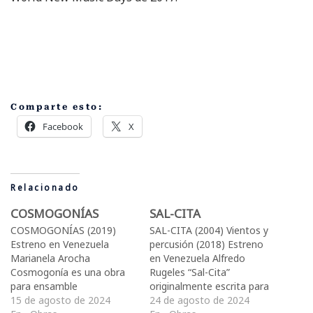
Comparte esto:
Facebook
X
Relacionado
COSMOGONÍAS
SAL-CITA
COSMOGONÍAS (2019)
SAL-CITA (2004) Vientos y
Estreno en Venezuela
percusión (2018) Estreno
Marianela Arocha
en Venezuela Alfredo
Cosmogonía es una obra
Rugeles “Sal-Cita”
para ensamble
originalmente escrita para
conformado por flauta,
15 de agosto de 2024
piano entre 2003 y 2004. El
24 de agosto de 2024