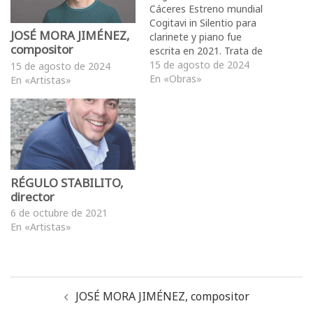
Cáceres Estreno mundial
Cogitavi in Silentio para
JOSÉ MORA JIMÉNEZ,
clarinete y piano fue
compositor
escrita en 2021. Trata de
explotar algunas de las
15 de agosto de 2024
15 de agosto de 2024
posibilidades del silencio:
En «Obras»
En «Artistas»
como parte del discurso
musical, final o comienzo
de una frase etc… Además
los dos instrumentos
nunca coinciden al mismo
tiempo, son
independientes,…
RÉGULO STABILITO,
director
6 de octubre de 2021
En «Artistas»
JOSÉ MORA JIMÉNEZ, compositor