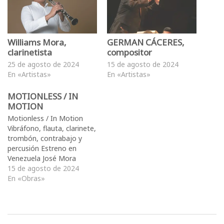
Williams Mora,
GERMAN CÁCERES,
clarinetista
compositor
25 de agosto de 2024
15 de agosto de 2024
En «Artistas»
En «Artistas»
MOTIONLESS / IN
MOTION
Motionless / In Motion
Vibráfono, flauta, clarinete,
trombón, contrabajo y
percusión Estreno en
Venezuela José Mora
Jiménez
15 de agosto de 2024
En «Obras»