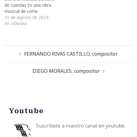
música, la palabra…
de cuerdas Es una obra
musical de corte
postmoderno con un
15 de agosto de 2024
espíritu musical
En «Obras»
marcadamente rítmico y
que interconecta tres
órdenes temporales. Uno
de tempo rápido, un
FERNANDO RIVAS CASTILLO, compositor
tempo moderado y otro
tempo lento y cadencial.
En toda la obra, el…
DIEGO MORALES, compositor
Youtube
Suscríbete a nuestro canal en youtube.