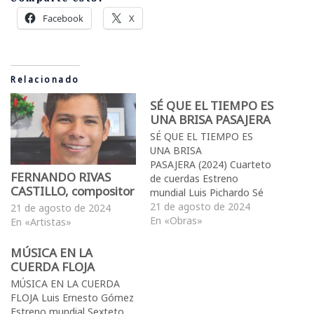
Facebook
X
Relacionado
SÉ QUE EL TIEMPO ES
UNA BRISA PASAJERA
SÉ QUE EL TIEMPO ES
UNA BRISA
PASAJERA (2024) Cuarteto
FERNANDO RIVAS
de cuerdas Estreno
CASTILLO, compositor
mundial Luis Pichardo Sé
que el tiempo es una brisa
21 de agosto de 2024
21 de agosto de 2024
que pasa, cuadro sonoro
En «Obras»
En «Artistas»
basado en un poema de
Sonia Chocrón para
MÚSICA EN LA
cuarteto de cuerdas (2024)
CUERDA FLOJA
Existe una relación
MÚSICA EN LA CUERDA
bastante estrecha y
FLOJA Luis Ernesto Gómez
trascendental entre la
Estreno mundial Sexteto