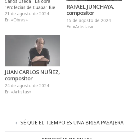
Carlos Useda La obra
RAFAEL JUNCHAYA,
"Profecías de Cuapa" fue
compositor
compuesta bajo la tutela
21 de agosto de 2024
del compositor
En «Obras»
15 de agosto de 2024
costarricense Eddie Mora
En «Artistas»
Bermudez en el año 2023.
Esta obra hace referencia a
las apariciones de la virgen
María a un vidente en la
zona montañosa…
JUAN CARLOS NUÑEZ,
compositor
24 de agosto de 2024
En «Artistas»
SÉ QUE EL TIEMPO ES UNA BRISA PASAJERA