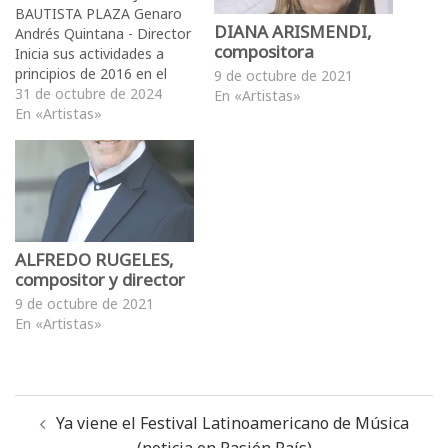
BAUTISTA PLAZA Genaro
DIANA ARISMENDI,
Andrés Quintana - Director
compositora
Inicia sus actividades a
principios de 2016 en el
9 de octubre de 2021
Centro de Formación Coral
31 de octubre de 2024
En «Artistas»
Inocente Carreño como
En «Artistas»
una agrupación coral
formativa nombrado Coro
Juvenil Juan Bautista Plaza,
de la mano de los
directores María Fernanda
Flores y Jesús Herrera,
durante su…
ALFREDO RUGELES,
compositor y director
9 de octubre de 2021
En «Artistas»
Ya viene el Festival Latinoamericano de Música
(noticia en Pasión País)