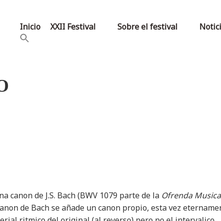
Inicio
XXII Festival
Sobre el festival
Notic
O
a canon de J.S. Bach (BWV 1079 parte de la
Ofrenda Musica
canon de Bach se añade un canon propio, esta vez etername
al ritmico del original (al reverso) pero no el intervalico.