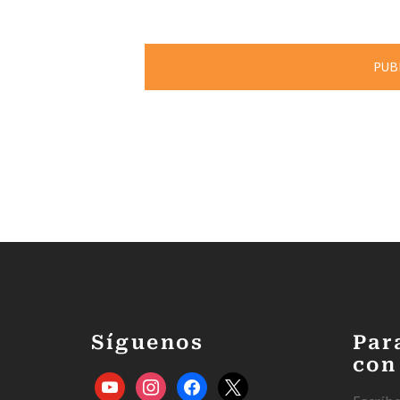
Síguenos
Par
con