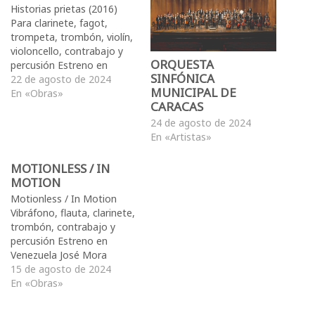
Historias prietas (2016)
Para clarinete, fagot,
trompeta, trombón, violín,
violoncello, contrabajo y
ORQUESTA
percusión Estreno en
SINFÓNICA
Venezuela Ricardo
22 de agosto de 2024
MUNICIPAL DE
Monteros Tello La obra
En «Obras»
CARACAS
“Historietas Prietas” es una
obra para una particular
24 de agosto de 2024
orquesta de cámara, usa la
En «Artistas»
misma instrumentación
que utilizó Igor Stravinski
MOTIONLESS / IN
para “Historia de un
MOTION
Soldado”. Esta dedicada al
Motionless / In Motion
maestro Augusto…
Vibráfono, flauta, clarinete,
trombón, contrabajo y
percusión Estreno en
Venezuela José Mora
Jiménez
15 de agosto de 2024
En «Obras»